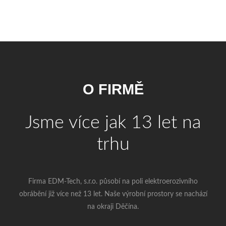
O FIRMĚ
Jsme více jak 13 let na
trhu
Firma EDM-Tech, s.r.o. působí na poli elektroerozivního
obrábění již více než 13 let. Naše výrobní prostory se nachází
na okraji Děčína.