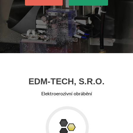
EDM-TECH, S.R.O.
Elektroerozivní obrábění
Go
to
Čím