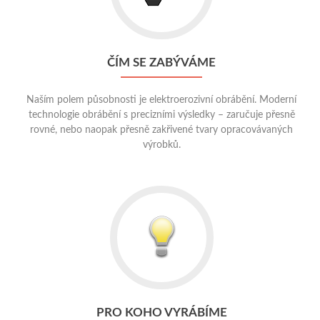
se
zabýváme
ČÍM SE ZABÝVÁME
Naším polem působnosti je elektroerozivní obrábění. Moderní
technologie obrábění s precizními výsledky – zaručuje přesně
rovné, nebo naopak přesně zakřivené tvary opracovávaných
výrobků.
Go
to
Pro
koho
vyrábíme
PRO KOHO VYRÁBÍME