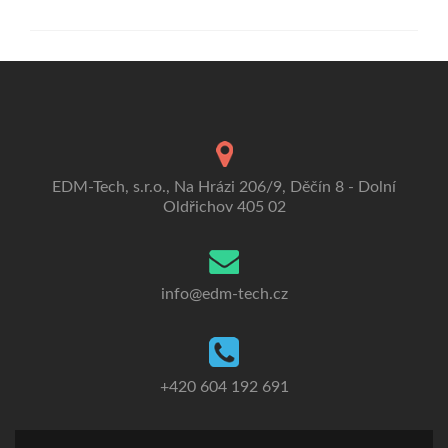
EDM-Tech, s.r.o., Na Hrázi 206/9, Děčín 8 - Dolní
Oldřichov 405 02
info@edm-tech.cz
+420 604 192 691