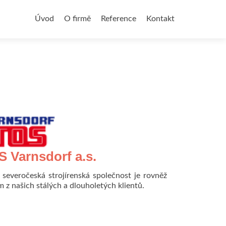
Přejít
k
Úvod
O firmě
Reference
Kontakt
obsahu
webu
 Varnsdorf a.s.
 severočeská strojírenská společnost je rovněž
m z našich stálých a dlouholetých klientů.