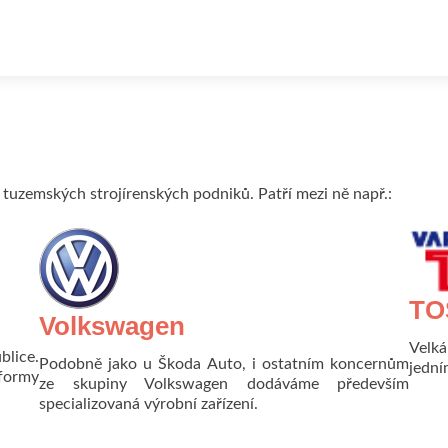
 tuzemských strojírenských podniků. Patří mezi ně např.:
TOS
Volkswagen
Velká
lice.
Podobně jako u Škoda Auto, i ostatním koncernům
jední
formy
ze skupiny Volkswagen dodáváme především
specializovaná výrobní zařízení.